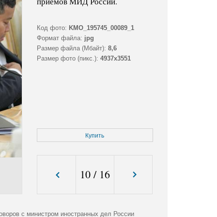
приемов МИД России.
Код фото:
KMO_195745_00089_1
Формат файла:
jpg
Размер файла (Мбайт):
8,6
Размер фото (пикс.):
4937x3551
Купить
10
/
16
оворов с министром иностранных дел России