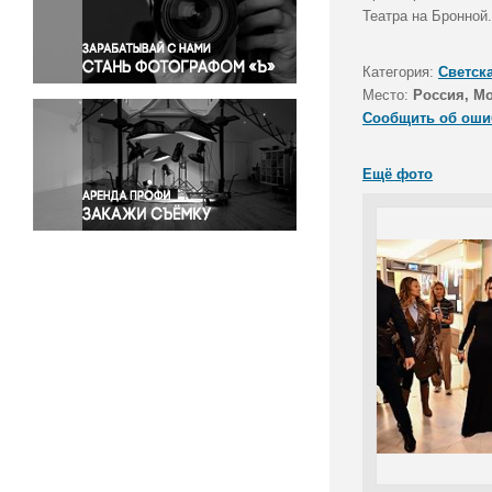
Правосудие
Театра на Бронной
Происшествия и конфликты
Религия
Категория:
Светск
Место:
Россия, М
Светская жизнь
Сообщить об оши
Спорт
Экология
Ещё фото
Экономика и бизнес