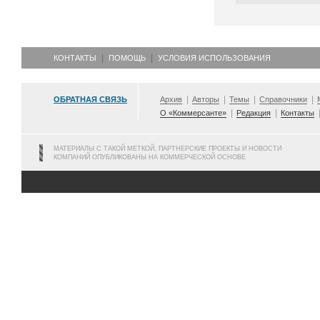
КОНТАКТЫ
ПОМОЩЬ
УСЛОВИЯ ИСПОЛЬЗОВАНИЯ
ОБРАТНАЯ СВЯЗЬ
Архив
Авторы
Темы
Справочники
О «Коммерсанте»
Редакция
Контакты
МАТЕРИАЛЫ С ТАКОЙ МЕТКОЙ, ПАРТНЕРСКИЕ ПРОЕКТЫ И НОВОСТИ
КОМПАНИЙ ОПУБЛИКОВАНЫ НА КОММЕРЧЕСКОЙ ОСНОВЕ