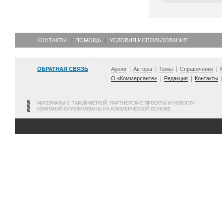
КОНТАКТЫ
ПОМОЩЬ
УСЛОВИЯ ИСПОЛЬЗОВАНИЯ
ОБРАТНАЯ СВЯЗЬ
Архив
Авторы
Темы
Справочники
О «Коммерсанте»
Редакция
Контакты
МАТЕРИАЛЫ С ТАКОЙ МЕТКОЙ, ПАРТНЕРСКИЕ ПРОЕКТЫ И НОВОСТИ
КОМПАНИЙ ОПУБЛИКОВАНЫ НА КОММЕРЧЕСКОЙ ОСНОВЕ