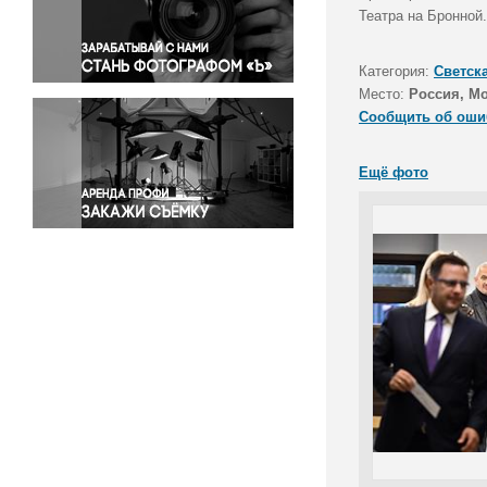
Правосудие
Театра на Бронной
Происшествия и конфликты
Религия
Категория:
Светск
Место:
Россия, М
Светская жизнь
Сообщить об оши
Спорт
Экология
Ещё фото
Экономика и бизнес