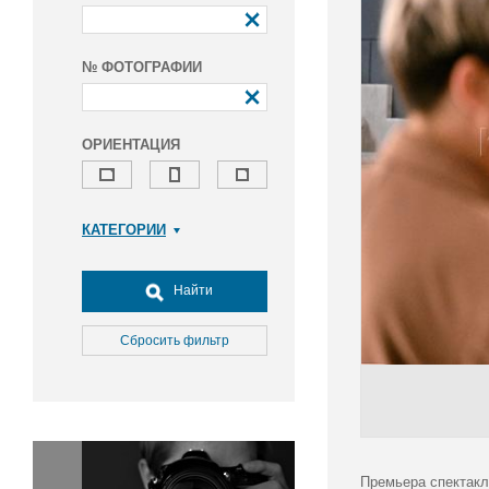
№ ФОТОГРАФИИ
ОРИЕНТАЦИЯ
КАТЕГОРИИ
Армия и ВПК
Досуг, туризм и отдых
Найти
Культура
Медицина
Сбросить фильтр
Наука
Образование
Общество
Окружающая среда
Политика
Премьера спектакл