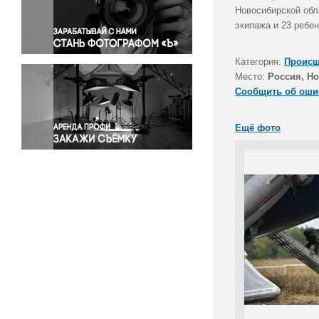
Правосудие
Новосибирской обл
экипажа и 23 ребен
Происшествия и конфликты
Религия
Категория:
Происш
Светская жизнь
Место:
Россия, Н
Спорт
Сообщить об оши
Экология
Экономика и бизнес
Ещё фото