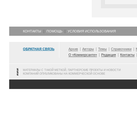
КОНТАКТЫ
ПОМОЩЬ
УСЛОВИЯ ИСПОЛЬЗОВАНИЯ
ОБРАТНАЯ СВЯЗЬ
Архив
Авторы
Темы
Справочники
О «Коммерсанте»
Редакция
Контакты
МАТЕРИАЛЫ С ТАКОЙ МЕТКОЙ, ПАРТНЕРСКИЕ ПРОЕКТЫ И НОВОСТИ
КОМПАНИЙ ОПУБЛИКОВАНЫ НА КОММЕРЧЕСКОЙ ОСНОВЕ