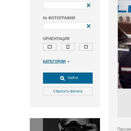
№ ФОТОГРАФИИ
ОРИЕНТАЦИЯ
КАТЕГОРИИ
Армия и ВПК
Досуг, туризм и отдых
Найти
Культура
Медицина
Сбросить фильтр
Наука
Образование
Общество
Окружающая среда
Политика
Пассаж