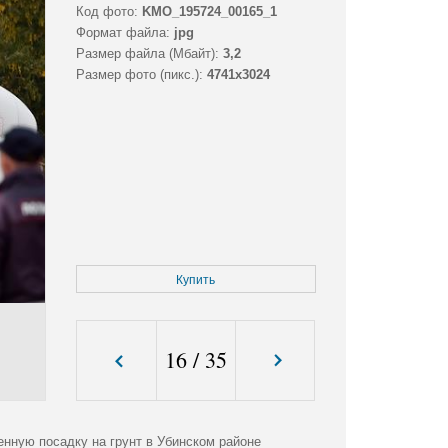
Код фото:
KMO_195724_00165_1
Формат файла:
jpg
Размер файла (Мбайт):
3,2
Размер фото (пикс.):
4741x3024
Купить
16
/
35
нную посадку на грунт в Убинском районе