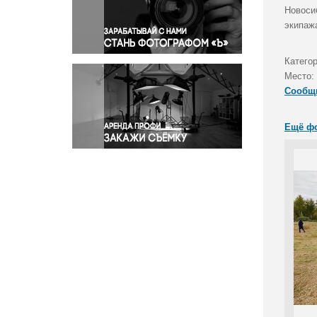
Правосудие
Новоси
экипаж
Происшествия и конфликты
Религия
Катего
Светская жизнь
Место:
Спорт
Сообщ
Экология
Экономика и бизнес
Ещё ф