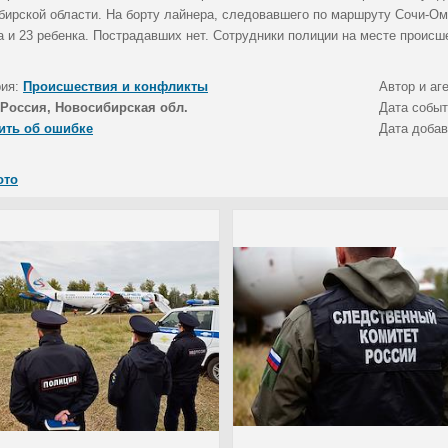
бирской области. На борту лайнера, следовавшего по маршруту Сочи-Омс
а и 23 ребенка. Пострадавших нет. Сотрудники полиции на месте происш
рия:
Происшествия и конфликты
Автор и аг
Россия, Новосибирская обл.
Дата собы
ить об ошибке
Дата доба
ото