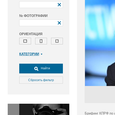
№ ФОТОГРАФИИ
ОРИЕНТАЦИЯ
КАТЕГОРИИ
Армия и ВПК
Досуг, туризм и отдых
Найти
Культура
Медицина
Сбросить фильтр
Наука
Образование
Общество
Окружающая среда
Политика
Брифинг КПРФ по и