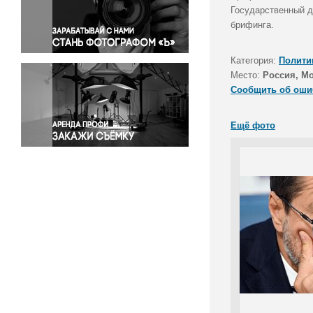
Правосудие
Государственный д
брифинга.
Происшествия и конфликты
Религия
Категория:
Полити
Светская жизнь
Место:
Россия, М
Спорт
Сообщить об оши
Экология
Экономика и бизнес
Ещё фото