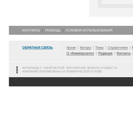
КОНТАКТЫ
ПОМОЩЬ
УСЛОВИЯ ИСПОЛЬЗОВАНИЯ
ОБРАТНАЯ СВЯЗЬ
Архив
Авторы
Темы
Справочники
О «Коммерсанте»
Редакция
Контакты
МАТЕРИАЛЫ С ТАКОЙ МЕТКОЙ, ПАРТНЕРСКИЕ ПРОЕКТЫ И НОВОСТИ
КОМПАНИЙ ОПУБЛИКОВАНЫ НА КОММЕРЧЕСКОЙ ОСНОВЕ