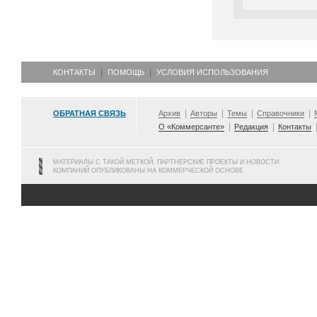
КОНТАКТЫ
ПОМОЩЬ
УСЛОВИЯ ИСПОЛЬЗОВАНИЯ
ОБРАТНАЯ СВЯЗЬ
Архив
Авторы
Темы
Справочники
О «Коммерсанте»
Редакция
Контакты
МАТЕРИАЛЫ С ТАКОЙ МЕТКОЙ, ПАРТНЕРСКИЕ ПРОЕКТЫ И НОВОСТИ
КОМПАНИЙ ОПУБЛИКОВАНЫ НА КОММЕРЧЕСКОЙ ОСНОВЕ