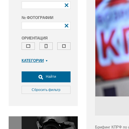
№ ФОТОГРАФИИ
ОРИЕНТАЦИЯ
КАТЕГОРИИ
Армия и ВПК
Досуг, туризм и отдых
Найти
Культура
Медицина
Сбросить фильтр
Наука
Образование
Общество
Окружающая среда
Политика
Брифинг КПРФ по и