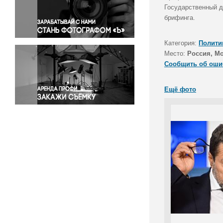
Правосудие
Государственный д
брифинга.
Происшествия и конфликты
Религия
Категория:
Полити
Светская жизнь
Место:
Россия, М
Спорт
Сообщить об оши
Экология
Экономика и бизнес
Ещё фото