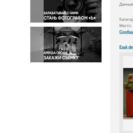
Правосудие
Данные
Происшествия и конфликты
Религия
Катего
Место:
Светская жизнь
Сообщ
Спорт
Экология
Ещё ф
Экономика и бизнес