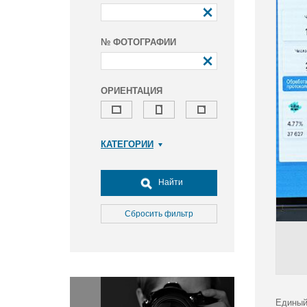
№ ФОТОГРАФИИ
ОРИЕНТАЦИЯ
КАТЕГОРИИ
Армия и ВПК
Досуг, туризм и отдых
Найти
Культура
Медицина
Сбросить фильтр
Наука
Образование
Общество
Окружающая среда
Политика
Единый