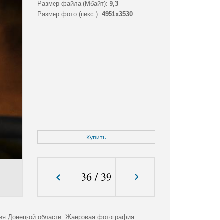
Размер файла (Мбайт):
9,3
Размер фото (пикс.):
4951x3530
Купить
36
/
39
ия Донецкой области. Жанровая фотография.