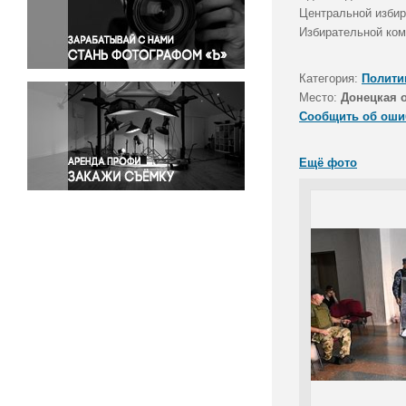
Правосудие
Центральной избир
Избирательной ком
Происшествия и конфликты
Религия
Категория:
Полити
Светская жизнь
Место:
Донецкая 
Спорт
Сообщить об оши
Экология
Экономика и бизнес
Ещё фото