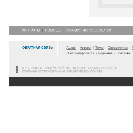
КОНТАКТЫ
ПОМОЩЬ
УСЛОВИЯ ИСПОЛЬЗОВАНИЯ
ОБРАТНАЯ СВЯЗЬ
Архив
Авторы
Темы
Справочники
О «Коммерсанте»
Редакция
Контакты
МАТЕРИАЛЫ С ТАКОЙ МЕТКОЙ, ПАРТНЕРСКИЕ ПРОЕКТЫ И НОВОСТИ
КОМПАНИЙ ОПУБЛИКОВАНЫ НА КОММЕРЧЕСКОЙ ОСНОВЕ