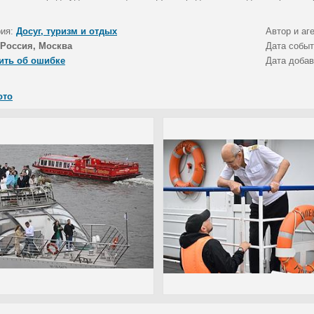
рия:
Досуг, туризм и отдых
Автор и аг
Россия, Москва
Дата собы
ить об ошибке
Дата доба
ото