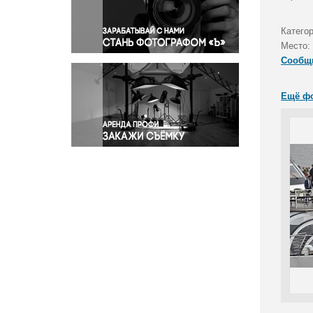
Правосудие
Происшествия и конфликты
Катего
Религия
Место:
Сообщ
Светская жизнь
Спорт
Ещё ф
Экология
Экономика и бизнес