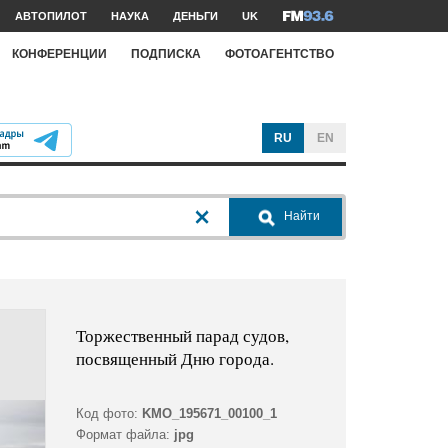
АВТОПИЛОТ
НАУКА
ДЕНЬГИ
UK
КОНФЕРЕНЦИИ
ПОДПИСКА
ФОТОАГЕНТСТВО
RU
EN
Найти
Торжественный парад судов,
посвященный Дню города.
Код фото:
KMO_195671_00100_1
Формат файла:
jpg