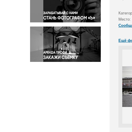
Правосудие
Происшествия и конфликты
Катего
Религия
Место:
Сообщ
Светская жизнь
Спорт
Ещё ф
Экология
Экономика и бизнес