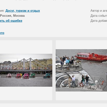
рия:
Досуг, туризм и отдых
Автор и аг
Россия, Москва
Дата собы
ить об ошибке
Дата доба
ото