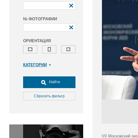
№ ФОТОГРАФИИ
ОРИЕНТАЦИЯ
КАТЕГОРИИ
Армия и ВПК
Досуг, туризм и отдых
Найти
Культура
Медицина
Сбросить фильтр
Наука
Образование
Общество
Окружающая среда
Политика
VII Московский эк