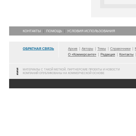
КОНТАКТЫ
ПОМОЩЬ
УСЛОВИЯ ИСПОЛЬЗОВАНИЯ
ОБРАТНАЯ СВЯЗЬ
Архив
Авторы
Темы
Справочники
О «Коммерсанте»
Редакция
Контакты
МАТЕРИАЛЫ С ТАКОЙ МЕТКОЙ, ПАРТНЕРСКИЕ ПРОЕКТЫ И НОВОСТИ
КОМПАНИЙ ОПУБЛИКОВАНЫ НА КОММЕРЧЕСКОЙ ОСНОВЕ