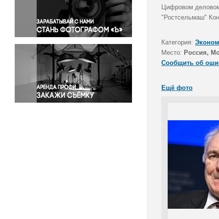
Правосудие
Цифровом деловом 
"Ростсельмаш" Кон
Происшествия и конфликты
Религия
Категория:
Эконом
Светская жизнь
Место:
Россия, М
Спорт
Сообщить об оши
Экология
Экономика и бизнес
Ещё фото