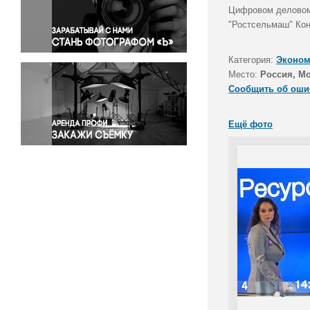
Правосудие
Цифровом деловом 
"Ростсельмаш" Кон
Происшествия и конфликты
Религия
Категория:
Эконом
Светская жизнь
Место:
Россия, М
Спорт
Сообщить об оши
Экология
Экономика и бизнес
Ещё фото