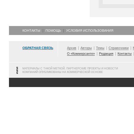
КОНТАКТЫ
ПОМОЩЬ
УСЛОВИЯ ИСПОЛЬЗОВАНИЯ
ОБРАТНАЯ СВЯЗЬ
Архив
Авторы
Темы
Справочники
О «Коммерсанте»
Редакция
Контакты
МАТЕРИАЛЫ С ТАКОЙ МЕТКОЙ, ПАРТНЕРСКИЕ ПРОЕКТЫ И НОВОСТИ
КОМПАНИЙ ОПУБЛИКОВАНЫ НА КОММЕРЧЕСКОЙ ОСНОВЕ