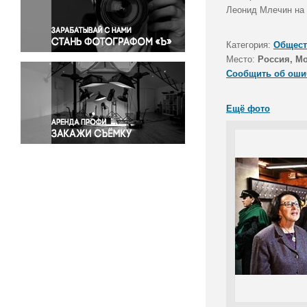
Правосудие
Леонид Млечин на 
Происшествия и конфликты
Религия
Категория:
Общест
Место:
Россия, М
Светская жизнь
Сообщить об оши
Спорт
Экология
Ещё фото
Экономика и бизнес