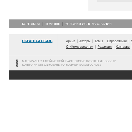
КОНТАКТЫ
ПОМОЩЬ
УСЛОВИЯ ИСПОЛЬЗОВАНИЯ
ОБРАТНАЯ СВЯЗЬ
Архив
Авторы
Темы
Справочники
О «Коммерсанте»
Редакция
Контакты
МАТЕРИАЛЫ С ТАКОЙ МЕТКОЙ, ПАРТНЕРСКИЕ ПРОЕКТЫ И НОВОСТИ
КОМПАНИЙ ОПУБЛИКОВАНЫ НА КОММЕРЧЕСКОЙ ОСНОВЕ