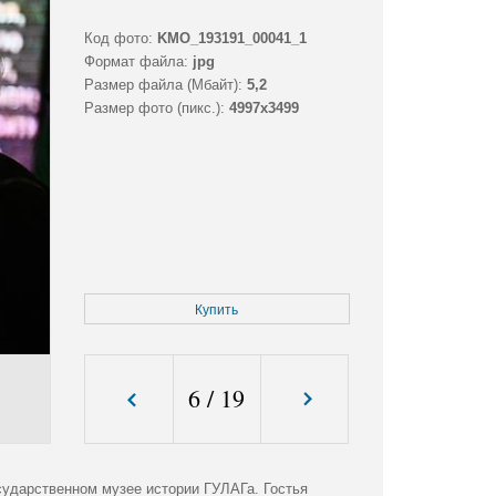
Код фото:
KMO_193191_00041_1
Формат файла:
jpg
Размер файла (Мбайт):
5,2
Размер фото (пикс.):
4997x3499
Купить
6
/
19
сударственном музее истории ГУЛАГа. Гостья