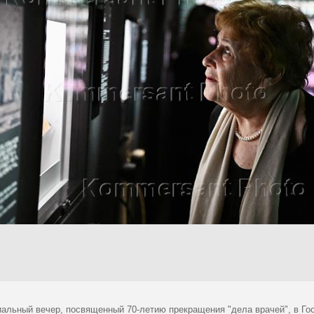
альный вечер, посвященный 70-летию прекращения "дела врачей", в Го