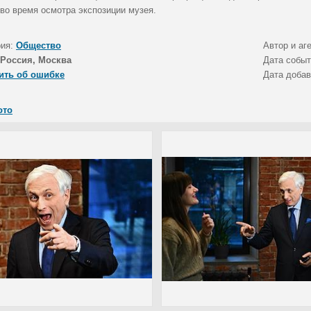
 во время осмотра экспозиции музея.
рия:
Общество
Автор и аг
Россия, Москва
Дата собы
ить об ошибке
Дата доба
ото