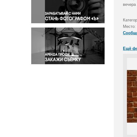
Правосудие
вечера
Происшествия и конфликты
Религия
Катего
Место:
Светская жизнь
Сообщ
Спорт
Экология
Ещё ф
Экономика и бизнес