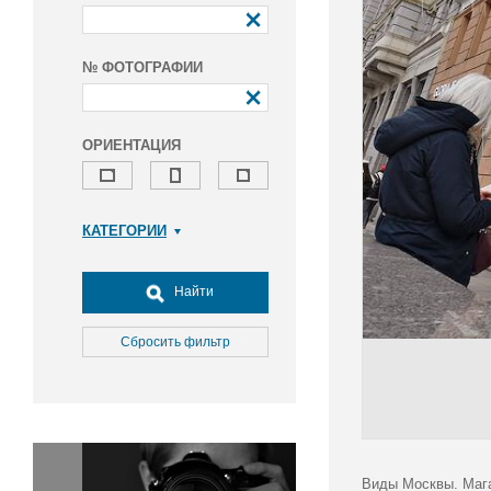
№ ФОТОГРАФИИ
ОРИЕНТАЦИЯ
КАТЕГОРИИ
Армия и ВПК
Досуг, туризм и отдых
Найти
Культура
Медицина
Сбросить фильтр
Наука
Образование
Общество
Окружающая среда
Политика
Виды Москвы. Мага