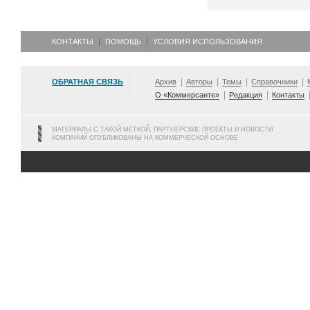
КОНТАКТЫ
ПОМОЩЬ
УСЛОВИЯ ИСПОЛЬЗОВАНИЯ
ОБРАТНАЯ СВЯЗЬ
Архив
Авторы
Темы
Справочники
О «Коммерсанте»
Редакция
Контакты
МАТЕРИАЛЫ С ТАКОЙ МЕТКОЙ, ПАРТНЕРСКИЕ ПРОЕКТЫ И НОВОСТИ
КОМПАНИЙ ОПУБЛИКОВАНЫ НА КОММЕРЧЕСКОЙ ОСНОВЕ