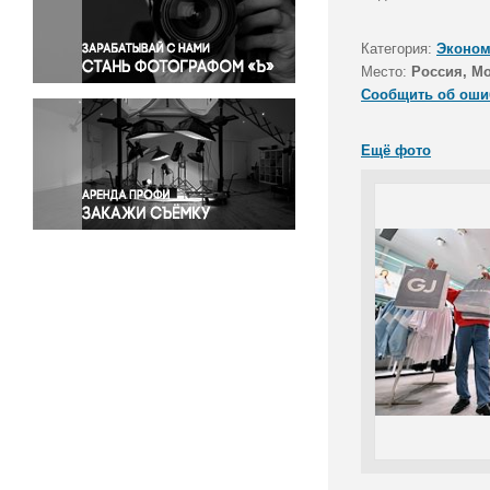
Правосудие
Происшествия и конфликты
Категория:
Эконом
Религия
Место:
Россия, М
Сообщить об оши
Светская жизнь
Спорт
Ещё фото
Экология
Экономика и бизнес