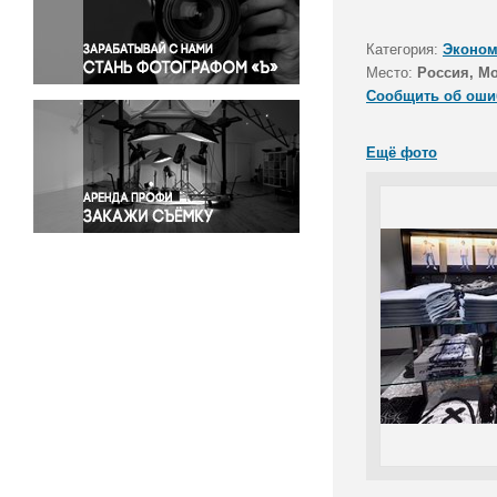
Правосудие
Происшествия и конфликты
Категория:
Эконом
Религия
Место:
Россия, М
Сообщить об оши
Светская жизнь
Спорт
Ещё фото
Экология
Экономика и бизнес