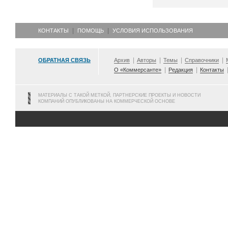
КОНТАКТЫ
ПОМОЩЬ
УСЛОВИЯ ИСПОЛЬЗОВАНИЯ
ОБРАТНАЯ СВЯЗЬ
Архив
Авторы
Темы
Справочники
О «Коммерсанте»
Редакция
Контакты
МАТЕРИАЛЫ С ТАКОЙ МЕТКОЙ, ПАРТНЕРСКИЕ ПРОЕКТЫ И НОВОСТИ
КОМПАНИЙ ОПУБЛИКОВАНЫ НА КОММЕРЧЕСКОЙ ОСНОВЕ