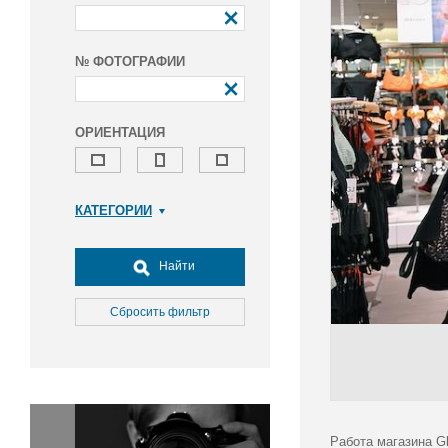
№ ФОТОГРАФИИ
ОРИЕНТАЦИЯ
КАТЕГОРИИ
Армия и ВПК
Досуг, туризм и отдых
Найти
Культура
Медицина
Сбросить фильтр
Наука
Образование
Общество
Окружающая среда
Политика
Работа магазина Gl