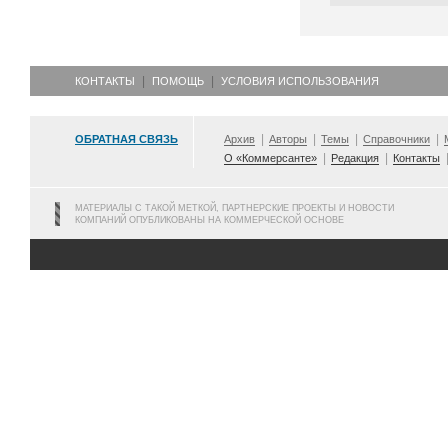
КОНТАКТЫ
ПОМОЩЬ
УСЛОВИЯ ИСПОЛЬЗОВАНИЯ
ОБРАТНАЯ СВЯЗЬ
Архив
Авторы
Темы
Справочники
О «Коммерсанте»
Редакция
Контакты
МАТЕРИАЛЫ С ТАКОЙ МЕТКОЙ, ПАРТНЕРСКИЕ ПРОЕКТЫ И НОВОСТИ
КОМПАНИЙ ОПУБЛИКОВАНЫ НА КОММЕРЧЕСКОЙ ОСНОВЕ