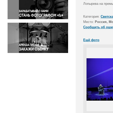
Правосудие
Лопырева на премь
Происшествия и конфликты
Религия
Категория:
Светск
Место:
Россия, М
Светская жизнь
Сообщить об оши
Спорт
Экология
Ещё фото
Экономика и бизнес