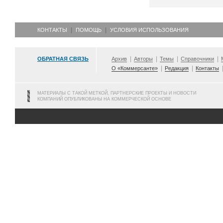
КОНТАКТЫ
ПОМОЩЬ
УСЛОВИЯ ИСПОЛЬЗОВАНИЯ
ОБРАТНАЯ СВЯЗЬ
Архив
Авторы
Темы
Справочники
О «Коммерсанте»
Редакция
Контакты
МАТЕРИАЛЫ С ТАКОЙ МЕТКОЙ, ПАРТНЕРСКИЕ ПРОЕКТЫ И НОВОСТИ
КОМПАНИЙ ОПУБЛИКОВАНЫ НА КОММЕРЧЕСКОЙ ОСНОВЕ