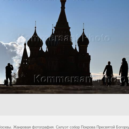
осквы. Жанровая фотография. Силуэт собор Покрова Пресвятой Богород