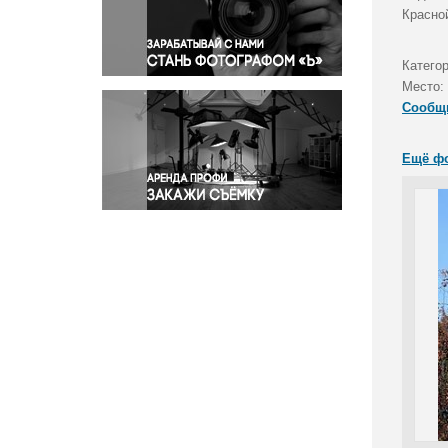
Правосудие
Красно
Происшествия и конфликты
Религия
Катего
Место:
Светская жизнь
Сообщ
Спорт
Экология
Ещё ф
Экономика и бизнес