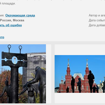
й площади.
рия:
Окружающая среда
Автор и аг
Россия, Москва
Дата собы
ить об ошибке
Дата доба
ото