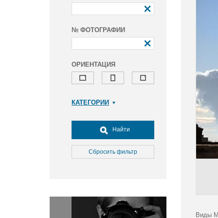
№ ФОТОГРАФИИ
ОРИЕНТАЦИЯ
КАТЕГОРИИ
Армия и ВПК
Досуг, туризм и отдых
Найти
Культура
Медицина
Сбросить фильтр
Наука
Образование
Общество
Окружающая среда
Политика
Виды М