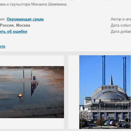
ика и скульптора Михаила Шемякина.
рия:
Окружающая среда
Автор и аг
Россия, Москва
Дата собы
ить об ошибке
Дата доба
ото