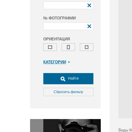
№ ФОТОГРАФИИ
ОРИЕНТАЦИЯ
КАТЕГОРИИ
Армия и ВПК
Досуг, туризм и отдых
Найти
Культура
Медицина
Сбросить фильтр
Наука
Образование
Общество
Окружающая среда
Политика
Виды М