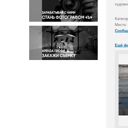
Правосудие
художн
Происшествия и конфликты
Религия
Катего
Место:
Светская жизнь
Сообщ
Спорт
Экология
Ещё ф
Экономика и бизнес