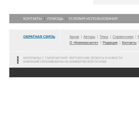
КОНТАКТЫ
ПОМОЩЬ
УСЛОВИЯ ИСПОЛЬЗОВАНИЯ
ОБРАТНАЯ СВЯЗЬ
Архив
Авторы
Темы
Справочники
О «Коммерсанте»
Редакция
Контакты
МАТЕРИАЛЫ С ТАКОЙ МЕТКОЙ, ПАРТНЕРСКИЕ ПРОЕКТЫ И НОВОСТИ
КОМПАНИЙ ОПУБЛИКОВАНЫ НА КОММЕРЧЕСКОЙ ОСНОВЕ