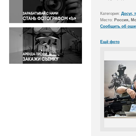
Правосудие
Происшествия и конфликты
Категория:
Досуг, 
Религия
Место:
Россия, М
Сообщить об оши
Светская жизнь
Спорт
Ещё фото
Экология
Экономика и бизнес