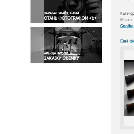
Правосудие
Происшествия и конфликты
Катего
Религия
Место:
Сообщ
Светская жизнь
Спорт
Ещё ф
Экология
Экономика и бизнес