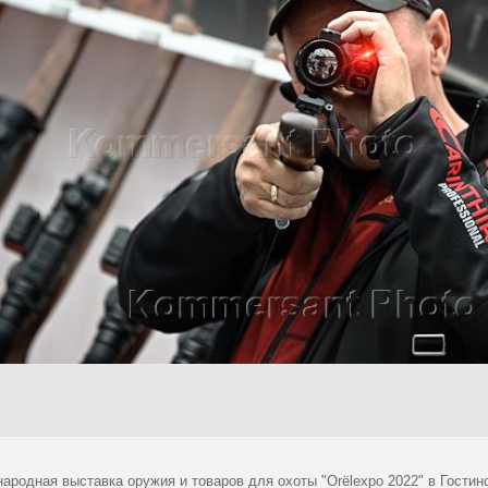
ародная выставка оружия и товаров для охоты "Orёlexpo 2022" в Гостин