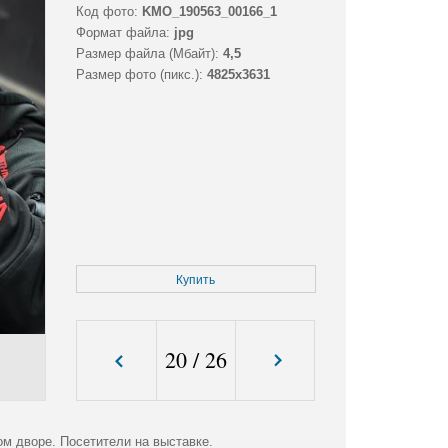
Код фото:
KMO_190563_00166_1
Формат файла:
jpg
Размер файла (Мбайт):
4,5
Размер фото (пикс.):
4825x3631
Купить
20
/
26
ом дворе. Посетители на выставке.