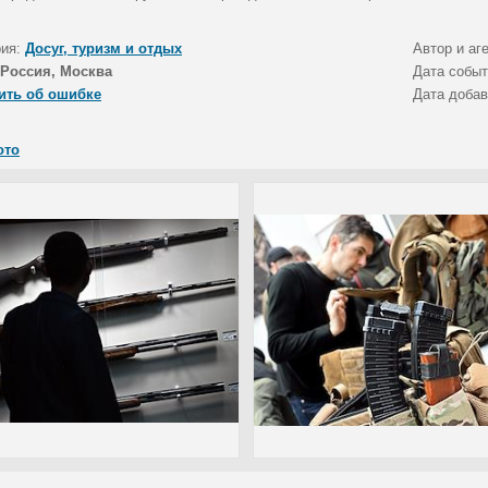
рия:
Досуг, туризм и отдых
Автор и аг
Россия, Москва
Дата собы
ить об ошибке
Дата доба
ото