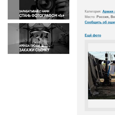
Правосудие
Происшествия и конфликты
Категория:
Армия 
Религия
Место:
Россия, Во
Сообщить об оши
Светская жизнь
Спорт
Ещё фото
Экология
Экономика и бизнес