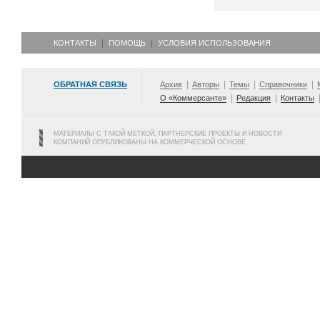
КОНТАКТЫ
ПОМОЩЬ
УСЛОВИЯ ИСПОЛЬЗОВАНИЯ
ОБРАТНАЯ СВЯЗЬ
Архив
Авторы
Темы
Справочники
О «Коммерсанте»
Редакция
Контакты
МАТЕРИАЛЫ С ТАКОЙ МЕТКОЙ, ПАРТНЕРСКИЕ ПРОЕКТЫ И НОВОСТИ
КОМПАНИЙ ОПУБЛИКОВАНЫ НА КОММЕРЧЕСКОЙ ОСНОВЕ