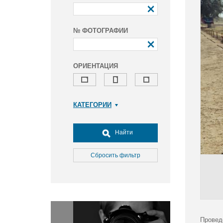
№ ФОТОГРАФИИ
ОРИЕНТАЦИЯ
КАТЕГОРИИ
Армия и ВПК
Досуг, туризм и отдых
Найти
Культура
Медицина
Сбросить фильтр
Наука
Образование
Общество
Окружающая среда
Политика
Провед