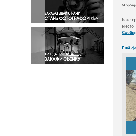
Правосудие
операц
Происшествия и конфликты
Религия
Катего
Место:
Светская жизнь
Сообщ
Спорт
Экология
Ещё ф
Экономика и бизнес