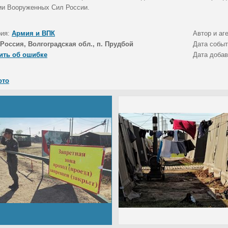
ии Вооруженных Сил России.
рия:
Армия и ВПК
Автор и аг
Россия, Волгоградская обл., п. Прудбой
Дата собы
ить об ошибке
Дата доба
ото