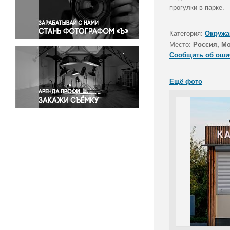
Правосудие
прогулки в парке.
Происшествия и конфликты
Религия
Категория:
Окружа
Место:
Россия, М
Светская жизнь
Сообщить об оши
Спорт
Экология
Ещё фото
Экономика и бизнес