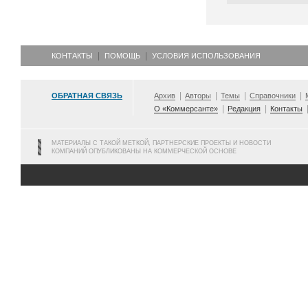
КОНТАКТЫ
ПОМОЩЬ
УСЛОВИЯ ИСПОЛЬЗОВАНИЯ
ОБРАТНАЯ СВЯЗЬ
Архив
Авторы
Темы
Справочники
О «Коммерсанте»
Редакция
Контакты
МАТЕРИАЛЫ С ТАКОЙ МЕТКОЙ, ПАРТНЕРСКИЕ ПРОЕКТЫ И НОВОСТИ
КОМПАНИЙ ОПУБЛИКОВАНЫ НА КОММЕРЧЕСКОЙ ОСНОВЕ