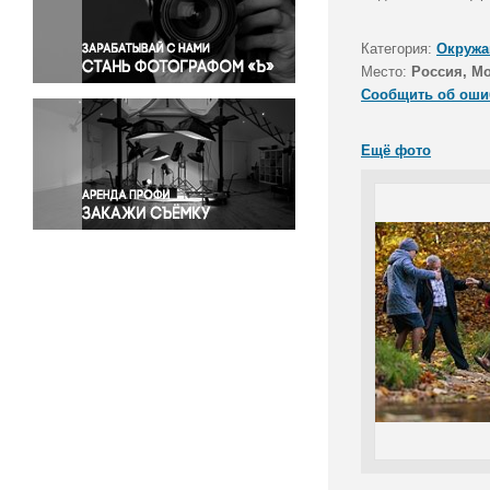
Правосудие
Происшествия и конфликты
Категория:
Окружа
Религия
Место:
Россия, М
Сообщить об оши
Светская жизнь
Спорт
Ещё фото
Экология
Экономика и бизнес