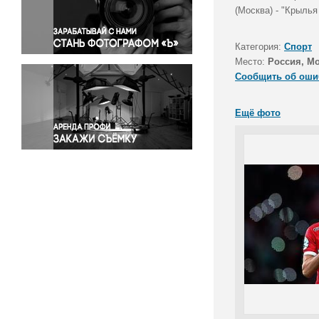
Правосудие
(Москва) - "Крылья
Происшествия и конфликты
Религия
Категория:
Спорт
Место:
Россия, М
Светская жизнь
Сообщить об оши
Спорт
Экология
Ещё фото
Экономика и бизнес