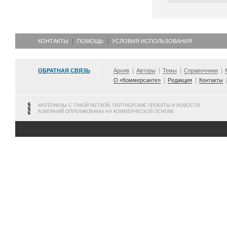
КОНТАКТЫ
ПОМОЩЬ
УСЛОВИЯ ИСПОЛЬЗОВАНИЯ
ОБРАТНАЯ СВЯЗЬ
Архив
Авторы
Темы
Справочники
О «Коммерсанте»
Редакция
Контакты
МАТЕРИАЛЫ С ТАКОЙ МЕТКОЙ, ПАРТНЕРСКИЕ ПРОЕКТЫ И НОВОСТИ
КОМПАНИЙ ОПУБЛИКОВАНЫ НА КОММЕРЧЕСКОЙ ОСНОВЕ