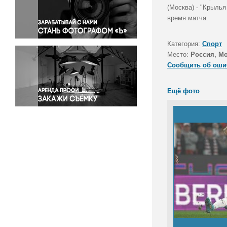
Правосудие
(Москва) - "Крылья
время матча.
Происшествия и конфликты
Религия
Категория:
Спорт
Светская жизнь
Место:
Россия, М
Спорт
Сообщить об оши
Экология
Экономика и бизнес
Ещё фото