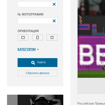
№ ФОТОГРАФИИ
ОРИЕНТАЦИЯ
КАТЕГОРИИ
Армия и ВПК
Досуг, туризм и отдых
Найти
Культура
Медицина
Сбросить фильтр
Наука
Образование
Общество
Окружающая среда
Политика
Российская Премье