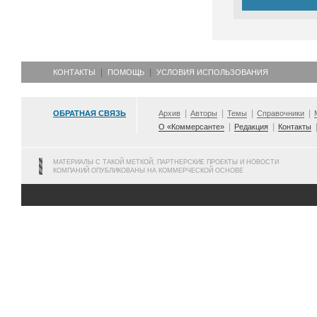
КОНТАКТЫ
ПОМОЩЬ
УСЛОВИЯ ИСПОЛЬЗОВАНИЯ
ОБРАТНАЯ СВЯЗЬ
Архив
Авторы
Темы
Справочники
О «Коммерсанте»
Редакция
Контакты
МАТЕРИАЛЫ С ТАКОЙ МЕТКОЙ, ПАРТНЕРСКИЕ ПРОЕКТЫ И НОВОСТИ
КОМПАНИЙ ОПУБЛИКОВАНЫ НА КОММЕРЧЕСКОЙ ОСНОВЕ