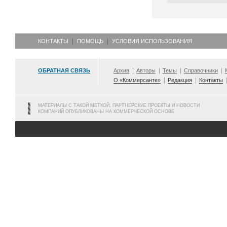
КОНТАКТЫ
ПОМОЩЬ
УСЛОВИЯ ИСПОЛЬЗОВАНИЯ
ОБРАТНАЯ СВЯЗЬ
Архив
Авторы
Темы
Справочники
О «Коммерсанте»
Редакция
Контакты
МАТЕРИАЛЫ С ТАКОЙ МЕТКОЙ, ПАРТНЕРСКИЕ ПРОЕКТЫ И НОВОСТИ
КОМПАНИЙ ОПУБЛИКОВАНЫ НА КОММЕРЧЕСКОЙ ОСНОВЕ