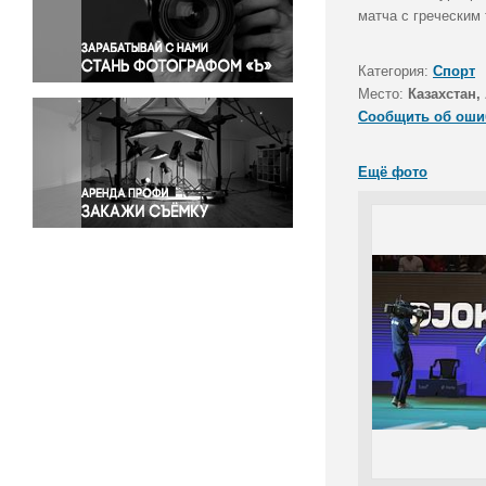
Правосудие
матча с греческим
Происшествия и конфликты
Религия
Категория:
Спорт
Место:
Казахстан,
Светская жизнь
Сообщить об оши
Спорт
Экология
Ещё фото
Экономика и бизнес