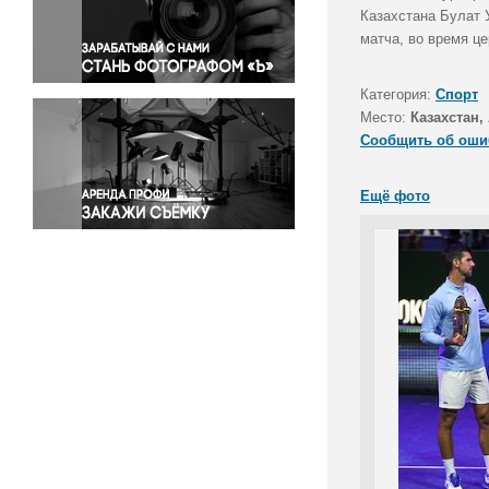
Правосудие
Казахстана Булат 
матча, во время ц
Происшествия и конфликты
Религия
Категория:
Спорт
Светская жизнь
Место:
Казахстан,
Спорт
Сообщить об оши
Экология
Экономика и бизнес
Ещё фото