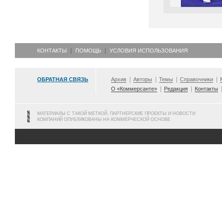
КОНТАКТЫ
ПОМОЩЬ
УСЛОВИЯ ИСПОЛЬЗОВАНИЯ
ОБРАТНАЯ СВЯЗЬ
Архив
Авторы
Темы
Справочники
О «Коммерсанте»
Редакция
Контакты
МАТЕРИАЛЫ С ТАКОЙ МЕТКОЙ, ПАРТНЕРСКИЕ ПРОЕКТЫ И НОВОСТИ
КОМПАНИЙ ОПУБЛИКОВАНЫ НА КОММЕРЧЕСКОЙ ОСНОВЕ