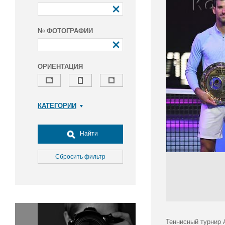
№ ФОТОГРАФИИ
ОРИЕНТАЦИЯ
КАТЕГОРИИ
Армия и ВПК
Досуг, туризм и отдых
Найти
Культура
Медицина
Сбросить фильтр
Наука
Образование
Общество
Окружающая среда
Политика
Теннисный турнир 