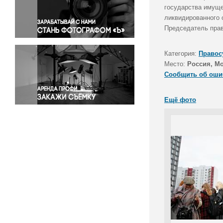
Правосудие
государства имуще
ликвидированного 
Происшествия и конфликты
Председатель прав
Религия
Светская жизнь
Категория:
Правос
Спорт
Место:
Россия, М
Экология
Сообщить об оши
Экономика и бизнес
Ещё фото