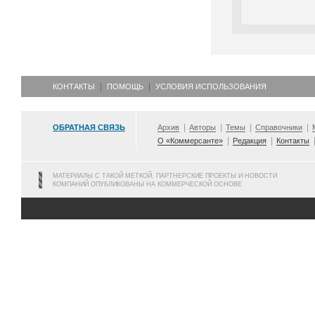
КОНТАКТЫ
ПОМОЩЬ
УСЛОВИЯ ИСПОЛЬЗОВАНИЯ
ОБРАТНАЯ СВЯЗЬ
Архив
Авторы
Темы
Справочники
О «Коммерсанте»
Редакция
Контакты
МАТЕРИАЛЫ С ТАКОЙ МЕТКОЙ, ПАРТНЕРСКИЕ ПРОЕКТЫ И НОВОСТИ
КОМПАНИЙ ОПУБЛИКОВАНЫ НА КОММЕРЧЕСКОЙ ОСНОВЕ