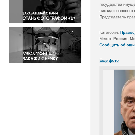
Правосудие
государства имуще
ликвидированного 
Происшествия и конфликты
Председатель прав
Религия
Светская жизнь
Категория:
Правос
Спорт
Место:
Россия, М
Экология
Сообщить об оши
Экономика и бизнес
Ещё фото