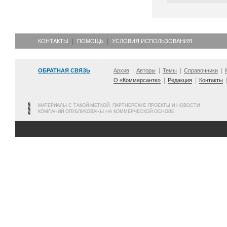
КОНТАКТЫ
ПОМОЩЬ
УСЛОВИЯ ИСПОЛЬЗОВАНИЯ
ОБРАТНАЯ СВЯЗЬ
Архив
Авторы
Темы
Справочники
О «Коммерсанте»
Редакция
Контакты
МАТЕРИАЛЫ С ТАКОЙ МЕТКОЙ, ПАРТНЕРСКИЕ ПРОЕКТЫ И НОВОСТИ
КОМПАНИЙ ОПУБЛИКОВАНЫ НА КОММЕРЧЕСКОЙ ОСНОВЕ