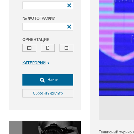
№ ФОТОГРАФИИ
ОРИЕНТАЦИЯ
КАТЕГОРИИ
Армия и ВПК
Досуг, туризм и отдых
Найти
Культура
Медицина
Сбросить фильтр
Наука
Образование
Общество
Окружающая среда
Политика
Теннисный турнир 