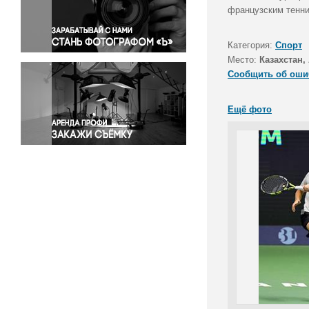
Правосудие
французским тенн
Происшествия и конфликты
Религия
Категория:
Спорт
Место:
Казахстан,
Светская жизнь
Сообщить об оши
Спорт
Экология
Ещё фото
Экономика и бизнес