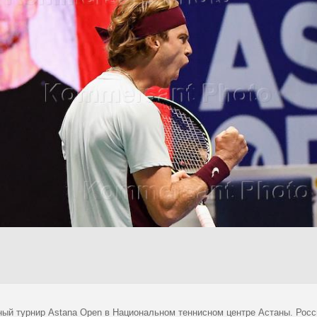
ный турнир Astana Open в Национальном теннисном центре Астаны. Росс