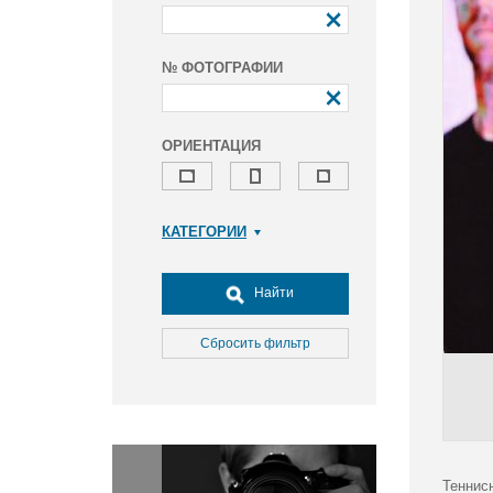
№ ФОТОГРАФИИ
ОРИЕНТАЦИЯ
КАТЕГОРИИ
Армия и ВПК
Досуг, туризм и отдых
Найти
Культура
Медицина
Сбросить фильтр
Наука
Образование
Общество
Окружающая среда
Политика
Теннис