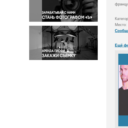
Правосудие
францу
Происшествия и конфликты
Религия
Катего
Место:
Светская жизнь
Сообщ
Спорт
Экология
Ещё ф
Экономика и бизнес