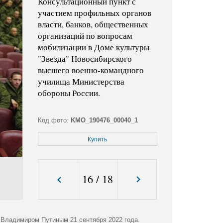
Консультационный пункт с
участием профильных органов
власти, банков, общественных
организаций по вопросам
мобилизации в Доме культуры
"Звезда" Новосибирского
высшего военно-командного
училища Министерства
обороны России.
Код фото:
KMO_190476_00040_1
Формат файла:
jpg
Купить
Размер файла (Мбайт):
9,2
Размер фото (пикс.):
4880x3344
16
/
18
 Владимиром Путиным 21 сентября 2022 года.