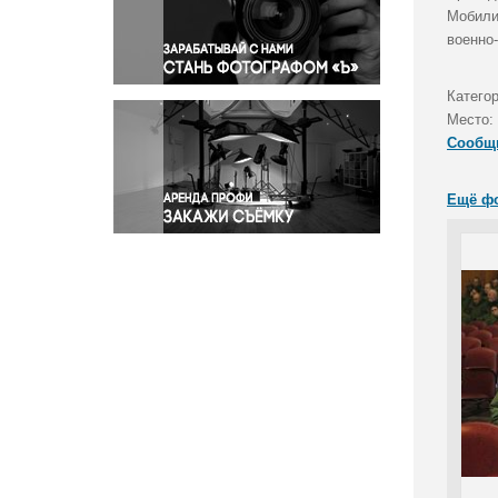
Правосудие
Мобили
военно
Происшествия и конфликты
Религия
Катего
Светская жизнь
Место:
Спорт
Сообщ
Экология
Экономика и бизнес
Ещё ф