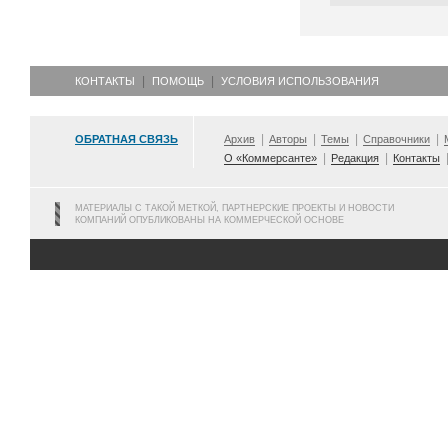
КОНТАКТЫ
ПОМОЩЬ
УСЛОВИЯ ИСПОЛЬЗОВАНИЯ
ОБРАТНАЯ СВЯЗЬ
Архив
Авторы
Темы
Справочники
О «Коммерсанте»
Редакция
Контакты
МАТЕРИАЛЫ С ТАКОЙ МЕТКОЙ, ПАРТНЕРСКИЕ ПРОЕКТЫ И НОВОСТИ
КОМПАНИЙ ОПУБЛИКОВАНЫ НА КОММЕРЧЕСКОЙ ОСНОВЕ