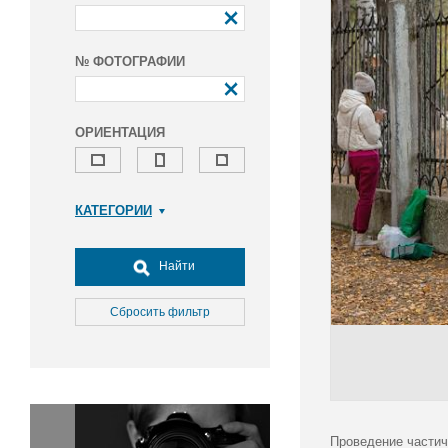
№ ФОТОГРАФИИ
ОРИЕНТАЦИЯ
КАТЕГОРИИ
Армия и ВПК
Досуг, туризм и отдых
Найти
Культура
Медицина
Сбросить фильтр
Наука
Образование
Общество
Окружающая среда
Политика
Проведение частич