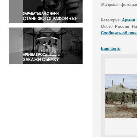
Правосудие
Жанровая фотогра
Происшествия и конфликты
Религия
Категория:
Армия 
Место:
Россия, Н
Светская жизнь
Сообщить об оши
Спорт
Экология
Ещё фото
Экономика и бизнес