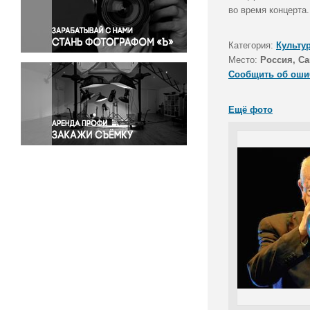
Правосудие
во время концерта.
Происшествия и конфликты
Религия
Категория:
Культу
Место:
Россия, Са
Светская жизнь
Сообщить об оши
Спорт
Экология
Ещё фото
Экономика и бизнес