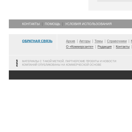
КОНТАКТЫ
ПОМОЩЬ
УСЛОВИЯ ИСПОЛЬЗОВАНИЯ
ОБРАТНАЯ СВЯЗЬ
Архив
Авторы
Темы
Справочники
О «Коммерсанте»
Редакция
Контакты
МАТЕРИАЛЫ С ТАКОЙ МЕТКОЙ, ПАРТНЕРСКИЕ ПРОЕКТЫ И НОВОСТИ
КОМПАНИЙ ОПУБЛИКОВАНЫ НА КОММЕРЧЕСКОЙ ОСНОВЕ