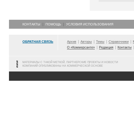
КОНТАКТЫ
ПОМОЩЬ
УСЛОВИЯ ИСПОЛЬЗОВАНИЯ
ОБРАТНАЯ СВЯЗЬ
Архив
Авторы
Темы
Справочники
О «Коммерсанте»
Редакция
Контакты
МАТЕРИАЛЫ С ТАКОЙ МЕТКОЙ, ПАРТНЕРСКИЕ ПРОЕКТЫ И НОВОСТИ
КОМПАНИЙ ОПУБЛИКОВАНЫ НА КОММЕРЧЕСКОЙ ОСНОВЕ