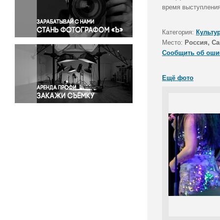
Правосудие
время выступления
Происшествия и конфликты
Религия
Категория:
Культу
Место:
Россия, Са
Светская жизнь
Сообщить об оши
Спорт
Экология
Ещё фото
Экономика и бизнес