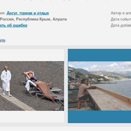
рия:
Досуг, туризм и отдых
Автор и аг
Россия, Республика Крым, Алушта
Дата собы
ить об ошибке
Дата доба
ото