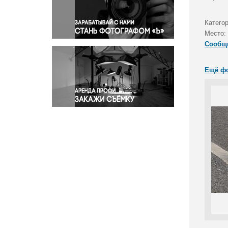
Правосудие
Происшествия и конфликты
Катего
Религия
Место:
Сообщ
Светская жизнь
Спорт
Ещё ф
Экология
Экономика и бизнес