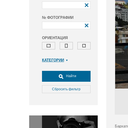
№ ФОТОГРАФИИ
ОРИЕНТАЦИЯ
КАТЕГОРИИ
Армия и ВПК
Досуг, туризм и отдых
Найти
Культура
Медицина
Сбросить фильтр
Наука
Образование
Общество
Окружающая среда
Политика
Бархат