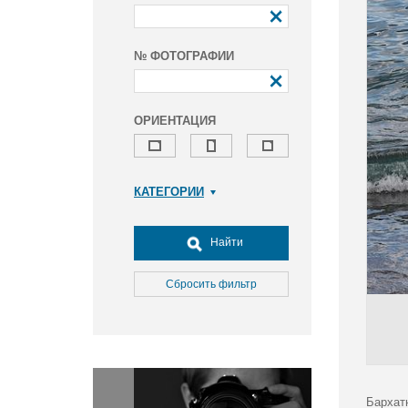
№ ФОТОГРАФИИ
ОРИЕНТАЦИЯ
КАТЕГОРИИ
Армия и ВПК
Досуг, туризм и отдых
Найти
Культура
Медицина
Сбросить фильтр
Наука
Образование
Общество
Окружающая среда
Политика
Бархат