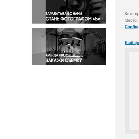
Правосудие
Происшествия и конфликты
Катего
Религия
Место:
Сообщ
Светская жизнь
Спорт
Ещё ф
Экология
Экономика и бизнес