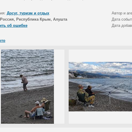
рия:
Досуг, туризм и отдых
Автор и аг
Россия, Республика Крым, Алушта
Дата собы
ить об ошибке
Дата доба
ото