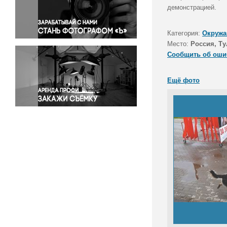
Правосудие
демонстрацией.
Происшествия и конфликты
Религия
Категория:
Окружа
Место:
Россия, Ту
Светская жизнь
Сообщить об оши
Спорт
Экология
Ещё фото
Экономика и бизнес