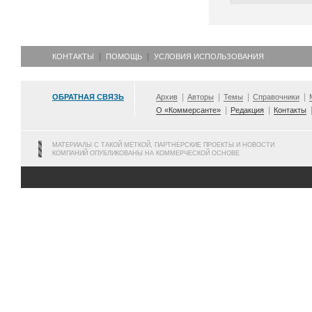
КОНТАКТЫ
ПОМОЩЬ
УСЛОВИЯ ИСПОЛЬЗОВАНИЯ
ОБРАТНАЯ СВЯЗЬ
Архив
Авторы
Темы
Справочники
О «Коммерсанте»
Редакция
Контакты
МАТЕРИАЛЫ С ТАКОЙ МЕТКОЙ, ПАРТНЕРСКИЕ ПРОЕКТЫ И НОВОСТИ
КОМПАНИЙ ОПУБЛИКОВАНЫ НА КОММЕРЧЕСКОЙ ОСНОВЕ