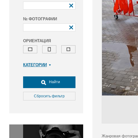
№ ФОТОГРАФИИ
ОРИЕНТАЦИЯ
КАТЕГОРИИ
Армия и ВПК
Досуг, туризм и отдых
Найти
Культура
Медицина
Сбросить фильтр
Наука
Образование
Общество
Окружающая среда
Политика
Жанровая фотогра