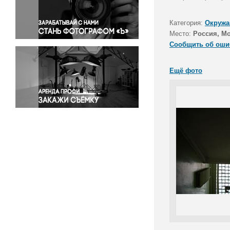
Правосудие
Происшествия и конфликты
Категория:
Окружа
Религия
Место:
Россия, М
Сообщить об оши
Светская жизнь
Спорт
Ещё фото
Экология
Экономика и бизнес