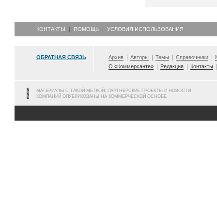
КОНТАКТЫ
ПОМОЩЬ
УСЛОВИЯ ИСПОЛЬЗОВАНИЯ
ОБРАТНАЯ СВЯЗЬ
Архив
Авторы
Темы
Справочники
О «Коммерсанте»
Редакция
Контакты
МАТЕРИАЛЫ С ТАКОЙ МЕТКОЙ, ПАРТНЕРСКИЕ ПРОЕКТЫ И НОВОСТИ
КОМПАНИЙ ОПУБЛИКОВАНЫ НА КОММЕРЧЕСКОЙ ОСНОВЕ