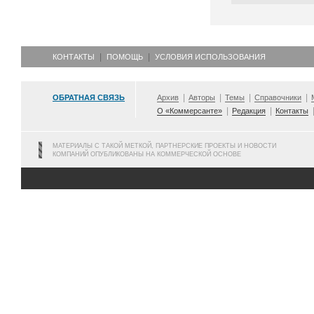
КОНТАКТЫ
ПОМОЩЬ
УСЛОВИЯ ИСПОЛЬЗОВАНИЯ
ОБРАТНАЯ СВЯЗЬ
Архив
Авторы
Темы
Справочники
О «Коммерсанте»
Редакция
Контакты
МАТЕРИАЛЫ С ТАКОЙ МЕТКОЙ, ПАРТНЕРСКИЕ ПРОЕКТЫ И НОВОСТИ
КОМПАНИЙ ОПУБЛИКОВАНЫ НА КОММЕРЧЕСКОЙ ОСНОВЕ