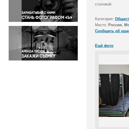
Правосудие
столовой.
Происшествия и конфликты
Религия
Категория:
Общест
Место:
Россия, Мо
Светская жизнь
Сообщить об оши
Спорт
Экология
Ещё фото
Экономика и бизнес