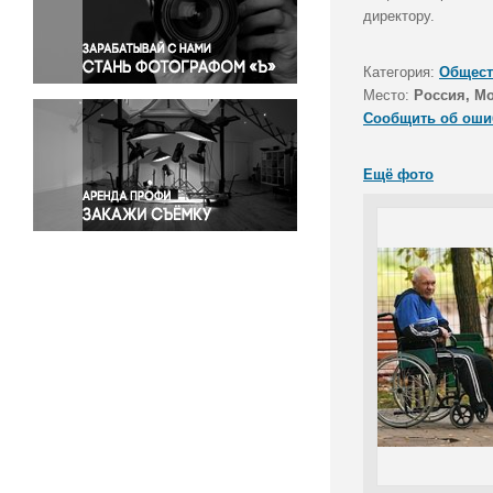
Правосудие
директору.
Происшествия и конфликты
Религия
Категория:
Общест
Место:
Россия, Мо
Светская жизнь
Сообщить об оши
Спорт
Экология
Ещё фото
Экономика и бизнес