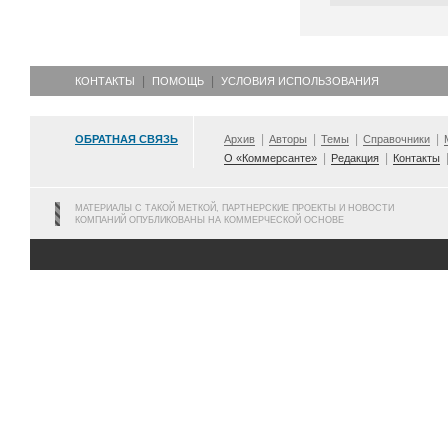
КОНТАКТЫ
ПОМОЩЬ
УСЛОВИЯ ИСПОЛЬЗОВАНИЯ
ОБРАТНАЯ СВЯЗЬ
Архив
Авторы
Темы
Справочники
О «Коммерсанте»
Редакция
Контакты
МАТЕРИАЛЫ С ТАКОЙ МЕТКОЙ, ПАРТНЕРСКИЕ ПРОЕКТЫ И НОВОСТИ
КОМПАНИЙ ОПУБЛИКОВАНЫ НА КОММЕРЧЕСКОЙ ОСНОВЕ