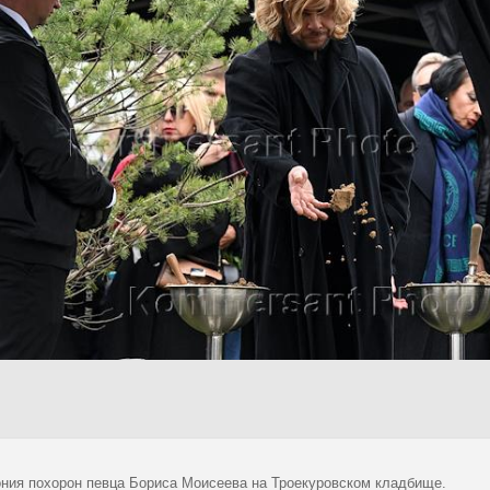
ния похорон певца Бориса Моисеева на Троекуровском кладбище.