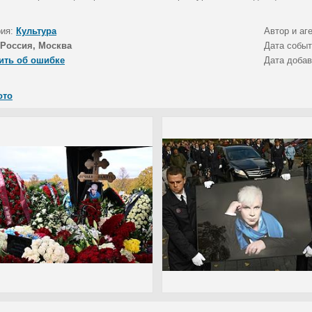
рия:
Культура
Автор и аг
Россия, Москва
Дата собы
ить об ошибке
Дата доба
ото