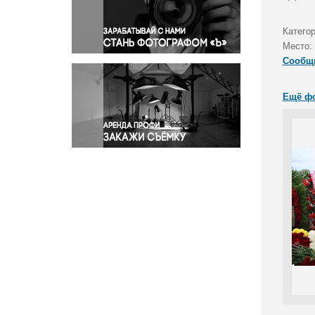
Правосудие
Происшествия и конфликты
Катего
Религия
Место:
Сообщ
Светская жизнь
Спорт
Ещё ф
Экология
Экономика и бизнес