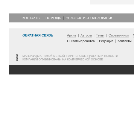
КОНТАКТЫ
ПОМОЩЬ
УСЛОВИЯ ИСПОЛЬЗОВАНИЯ
ОБРАТНАЯ СВЯЗЬ
Архив
Авторы
Темы
Справочники
О «Коммерсанте»
Редакция
Контакты
МАТЕРИАЛЫ С ТАКОЙ МЕТКОЙ, ПАРТНЕРСКИЕ ПРОЕКТЫ И НОВОСТИ
КОМПАНИЙ ОПУБЛИКОВАНЫ НА КОММЕРЧЕСКОЙ ОСНОВЕ