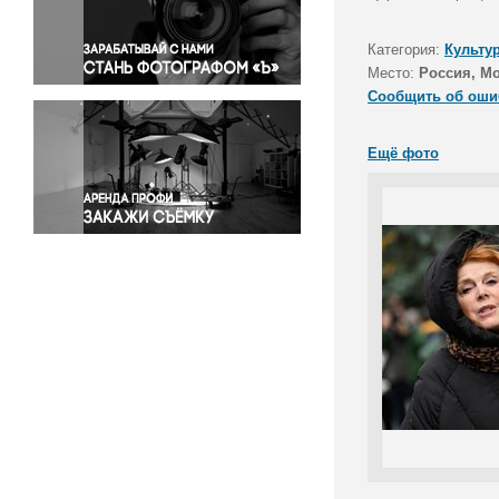
Правосудие
Происшествия и конфликты
Категория:
Культу
Религия
Место:
Россия, М
Сообщить об оши
Светская жизнь
Спорт
Ещё фото
Экология
Экономика и бизнес