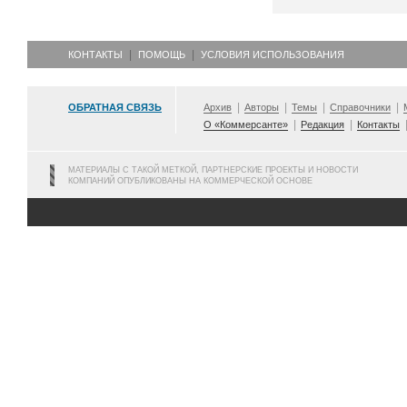
КОНТАКТЫ
ПОМОЩЬ
УСЛОВИЯ ИСПОЛЬЗОВАНИЯ
ОБРАТНАЯ СВЯЗЬ
Архив
Авторы
Темы
Справочники
О «Коммерсанте»
Редакция
Контакты
МАТЕРИАЛЫ С ТАКОЙ МЕТКОЙ, ПАРТНЕРСКИЕ ПРОЕКТЫ И НОВОСТИ
КОМПАНИЙ ОПУБЛИКОВАНЫ НА КОММЕРЧЕСКОЙ ОСНОВЕ