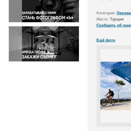
Правосудие
Происшествия и конфликты
Категория:
Окружа
Религия
Место:
Турция
Сообщить об оши
Светская жизнь
Спорт
Ещё фото
Экология
Экономика и бизнес