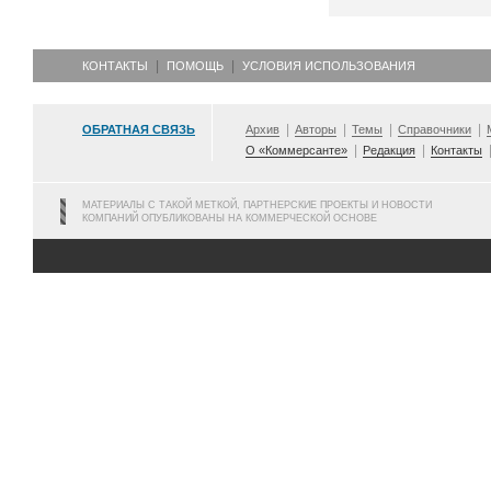
КОНТАКТЫ
ПОМОЩЬ
УСЛОВИЯ ИСПОЛЬЗОВАНИЯ
ОБРАТНАЯ СВЯЗЬ
Архив
Авторы
Темы
Справочники
О «Коммерсанте»
Редакция
Контакты
МАТЕРИАЛЫ С ТАКОЙ МЕТКОЙ, ПАРТНЕРСКИЕ ПРОЕКТЫ И НОВОСТИ
КОМПАНИЙ ОПУБЛИКОВАНЫ НА КОММЕРЧЕСКОЙ ОСНОВЕ