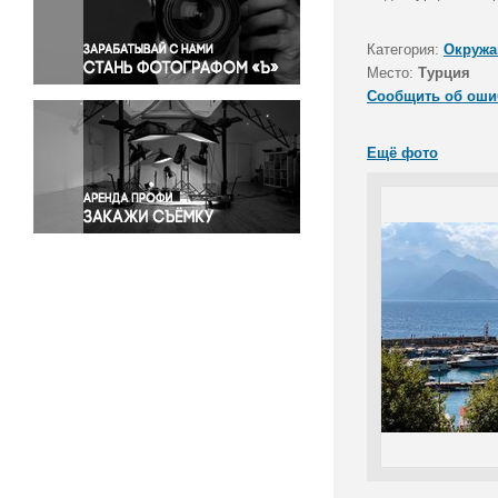
Правосудие
Происшествия и конфликты
Категория:
Окружа
Религия
Место:
Турция
Сообщить об оши
Светская жизнь
Спорт
Ещё фото
Экология
Экономика и бизнес