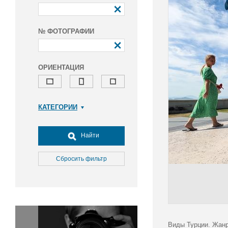
№ ФОТОГРАФИИ
ОРИЕНТАЦИЯ
КАТЕГОРИИ
Армия и ВПК
Досуг, туризм и отдых
Найти
Культура
Медицина
Сбросить фильтр
Наука
Образование
Общество
Окружающая среда
Политика
Виды Турции. Жанр