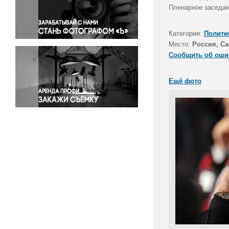
Правосудие
Пленарное заседан
Происшествия и конфликты
Религия
Категория:
Полити
Место:
Россия, Са
Светская жизнь
Сообщить об оши
Спорт
Экология
Ещё фото
Экономика и бизнес