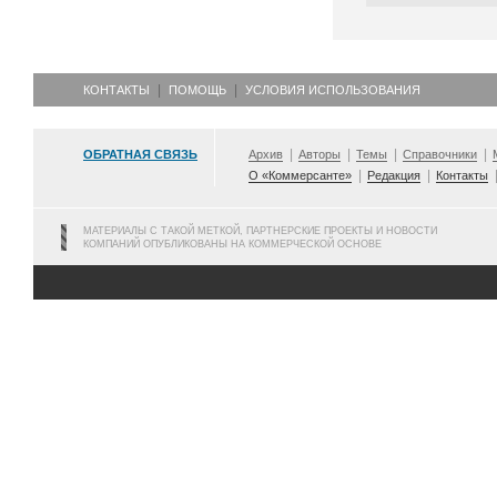
КОНТАКТЫ
ПОМОЩЬ
УСЛОВИЯ ИСПОЛЬЗОВАНИЯ
ОБРАТНАЯ СВЯЗЬ
Архив
Авторы
Темы
Справочники
О «Коммерсанте»
Редакция
Контакты
МАТЕРИАЛЫ С ТАКОЙ МЕТКОЙ, ПАРТНЕРСКИЕ ПРОЕКТЫ И НОВОСТИ
КОМПАНИЙ ОПУБЛИКОВАНЫ НА КОММЕРЧЕСКОЙ ОСНОВЕ